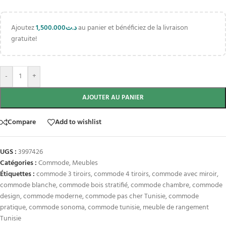
Ajoutez
1,500.000
د.ت
au panier et bénéficiez de la livraison
gratuite!
-
+
AJOUTER AU PANIER
Compare
Add to wishlist
UGS :
3997426
Catégories :
Commode
,
Meubles
Étiquettes :
commode 3 tiroirs
,
commode 4 tiroirs
,
commode avec miroir
,
commode blanche
,
commode bois stratifié
,
commode chambre
,
commode
design
,
commode moderne
,
commode pas cher Tunisie
,
commode
pratique
,
commode sonoma
,
commode tunisie
,
meuble de rangement
Tunisie