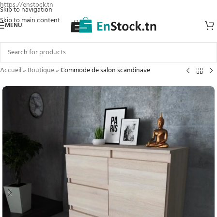
https://enstock.tn
Skip to navigation
Skip to main content
MENU
Accueil
»
Boutique
»
Commode de salon scandinave