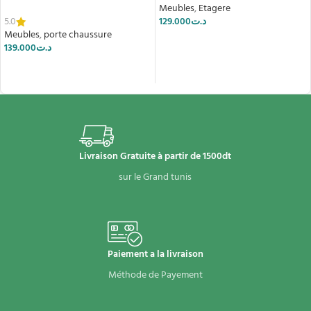
Meubles
,
Etagere
5.0
129.000
د.ت
Meubles
,
porte chaussure
AJOUTER AU PANIER
139.000
د.ت
CHOIX DES OPTIONS
Livraison Gratuite à partir de 1500dt
sur le Grand tunis
Paiement a la livraison
Méthode de Payement