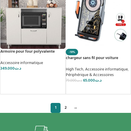
Armoire pour four polyvalente
-18%
chargeur sans fil pour voiture
Accessoire informatique
349.000
د.ت
High Tech
,
Accessoire informatique
,
Périphérique & Accessoires
AJOUTER AU PANIER
65.000
د.ت
79.000
د.ت
AJOUTER AU PANIER
1
2
→