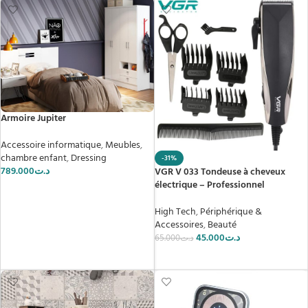
Armoire Jupiter
Accessoire informatique
,
Meubles
,
chambre enfant
,
Dressing
-31%
789.000
د.ت
VGR V 033 Tondeuse à cheveux
électrique – Professionnel
AJOUTER AU PANIER
High Tech
,
Périphérique &
Accessoires
,
Beauté
45.000
د.ت
65.000
د.ت
AJOUTER AU PANIER