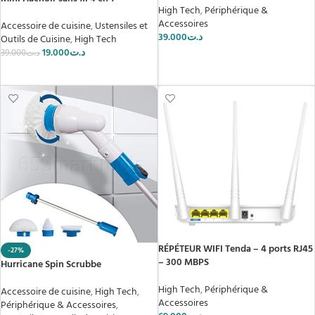
High Tech
,
Périphérique &
Accessoires
Accessoire de cuisine
,
Ustensiles et
39.000
د.ت
Outils de Cuisine
,
High Tech
19.000
د.ت
39.000
د.ت
AJOUTER AU PANIER
AJOUTER AU PANIER
RÉPÉTEUR WIFI Tenda – 4 ports RJ45
-27%
– 300 MBPS
Hurricane Spin Scrubbe
High Tech
,
Périphérique &
Accessoire de cuisine
,
High Tech
,
Accessoires
Périphérique & Accessoires
,