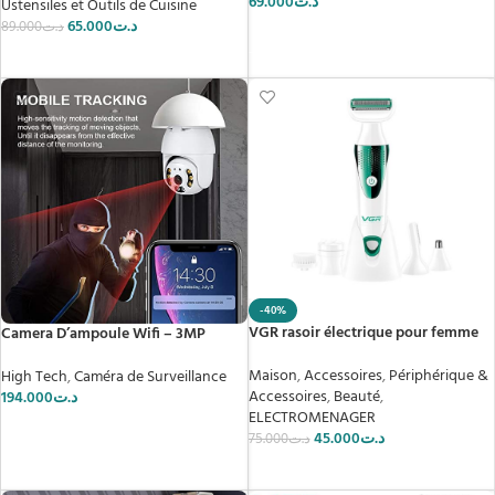
69.000
د.ت
Ustensiles et Outils de Cuisine
65.000
د.ت
89.000
د.ت
AJOUTER AU PANIER
AJOUTER AU PANIER
-40%
VGR rasoir électrique pour femme
Camera D’ampoule Wifi – 3MP
Maison
,
Accessoires
,
Périphérique &
High Tech
,
Caméra de Surveillance
Accessoires
,
Beauté
,
194.000
د.ت
ELECTROMENAGER
AJOUTER AU PANIER
45.000
د.ت
75.000
د.ت
AJOUTER AU PANIER