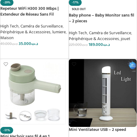
-29%
-17%
Repeteur WiFi H300 300 Mbps |
SOLD OUT
Extendeur de Réseau Sans Fil
Baby phone – Baby Monitor sans fil
– 2 pieces
High Tech
,
Caméra de Surveillance
,
Périphérique & Accessoires
,
lumiere
,
High Tech
,
Caméra de Surveillance
,
Maison
Périphérique & Accessoires
,
jouet
35.000
د.ت
49.000
د.ت
189.000
د.ت
229.000
د.ت
AJOUTER AU PANIER
LIRE LA SUITE
Mini Ventilateur USB – 2 speed
-51%
Mini Hachoir sans fil 4 en 1