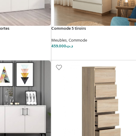
portes
Commode 5 tiroirs
Meubles
,
Commode
459.000
د.ت