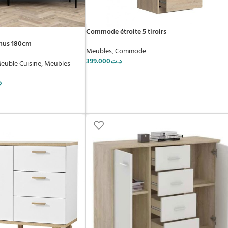
Commode étroite 5 tiroirs
enus 180cm
Meubles
,
Commode
399.000
د.ت
euble Cuisine
,
Meubles
د