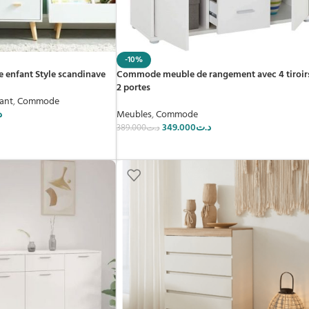
-10%
enfant Style scandinave
Commode meuble de rangement avec 4 tiroirs
2 portes
ant
,
Commode
د
Meubles
,
Commode
349.000
د.ت
389.000
د.ت