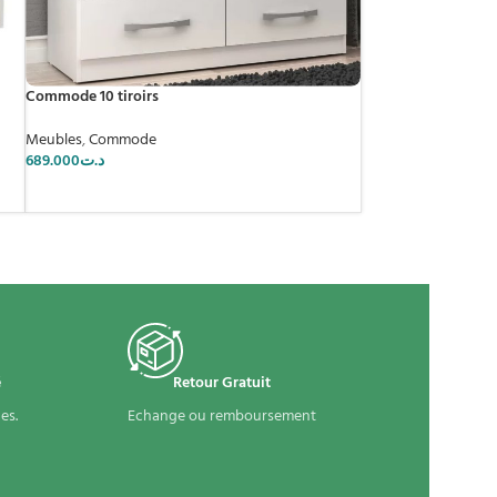
Commode 10 tiroirs
Meubles
,
Commode
689.000
د.ت
é
Retour Gratuit
es.
Echange ou remboursement