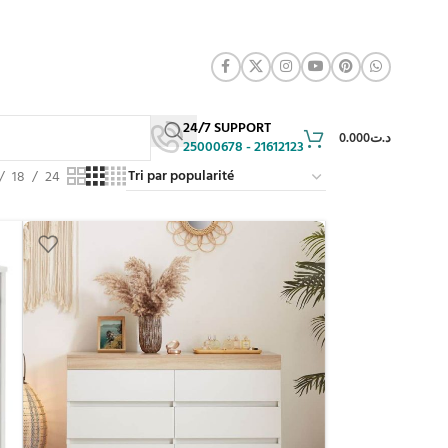
24/7 SUPPORT
0.000
د.ت
25000678 - 21612123
18
24