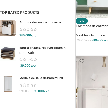
TOP RATED PRODUCTS
-2%
Armoire de cuisine moderne
Commode de chambre 
Meubles
,
chambre enf
349.000
د.ت
289.000
.ت
296.000
د.ت
Banc à chaussures avec coussin
simili cuir
139.000
د.ت
Meuble de salle de bain mural
99.000
د.ت
119.000
د.ت