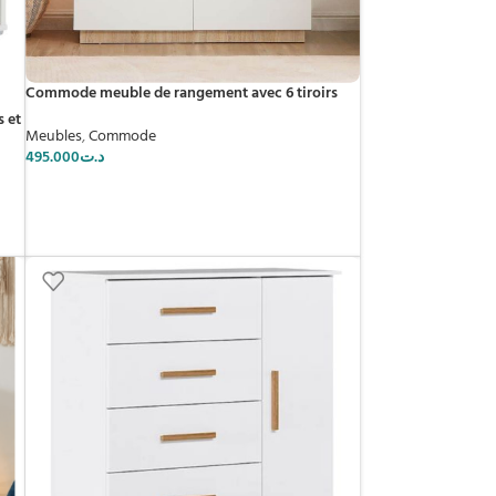
Commode meuble de rangement avec 6 tiroirs
 et
Meubles
,
Commode
495.000
د.ت