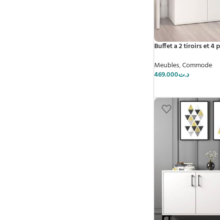
Buffet a 2 tiroirs et 4 
Meubles
,
Commode
469.000
د.ت