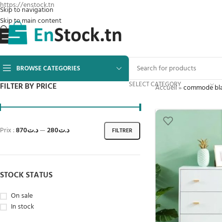
https://enstock.tn
Skip to navigation
Skip to main content
BROWSE CATEGORIES
SELECT CATEGORY
FILTER BY PRICE
Accueil
»
commode bl
Prix :
د.ت870
—
د.ت280
FILTRER
STOCK STATUS
On sale
In stock