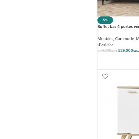
-5%
Buffet bas 4 portes v
Meubles
,
Commode
,
M
d'entrée
529.000
.ت
559.000
د.ت