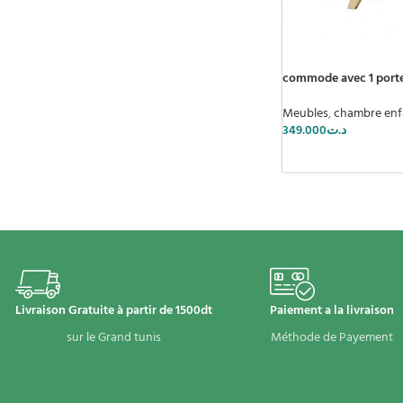
commode avec 1 porte 
Meubles
,
chambre enf
349.000
د.ت
Livraison Gratuite à partir de 1500dt
Paiement a la livraison
sur le Grand tunis
Méthode de Payement