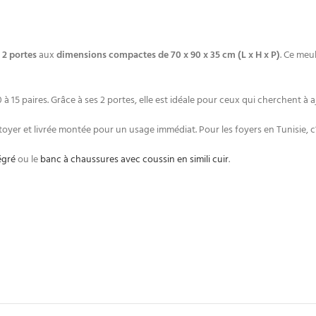
 2 portes
aux
dimensions compactes de 70 x 90 x 35 cm (L x H x P)
. Ce meu
 à 15 paires. Grâce à ses 2 portes, elle est idéale pour ceux qui cherchent à 
 nettoyer et livrée montée pour un usage immédiat. Pour les foyers en Tunisie,
égré
ou le
banc à chaussures avec coussin en simili cuir
.