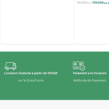
139.000
د.ت
149.000
د.ت
Livraison Gratuite à partir de 1500dt
Paiement a la livraison
sur le Grand tunis
Méthode de Payement