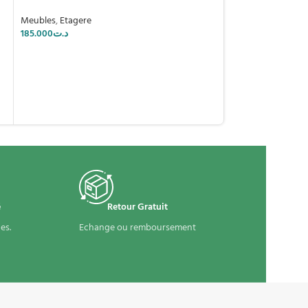
Meubles
,
Etagere
185.000
د.ت
é
Retour Gratuit
es.
Echange ou remboursement