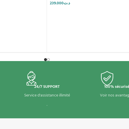
239.000
د.ت
24/7 SUPPORT
100% sécuris
Service d'assistance illimité
Voir nos avantag
.