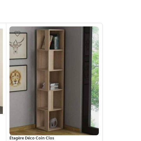
Table basse scand
Meubles
,
Table Ba
189.000
د.ت
Étagère Déco Coin Clos