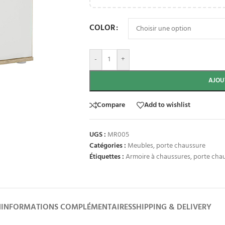
COLOR
-
+
AJOU
Compare
Add to wishlist
UGS :
MR005
Catégories :
Meubles
,
porte chaussure
Étiquettes :
Armoire à chaussures
,
porte chau
N
INFORMATIONS COMPLÉMENTAIRES
SHIPPING & DELIVERY