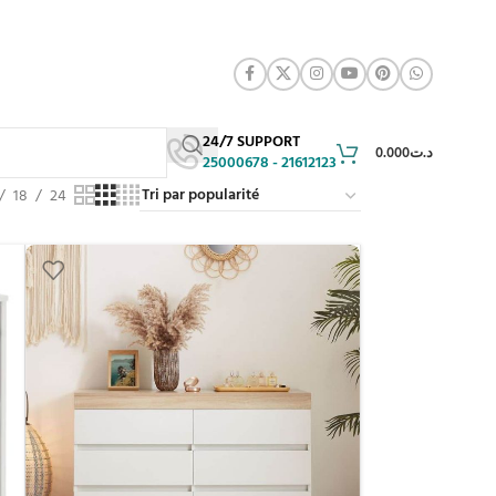
24/7 SUPPORT
0.000
د.ت
25000678 - 21612123
18
24