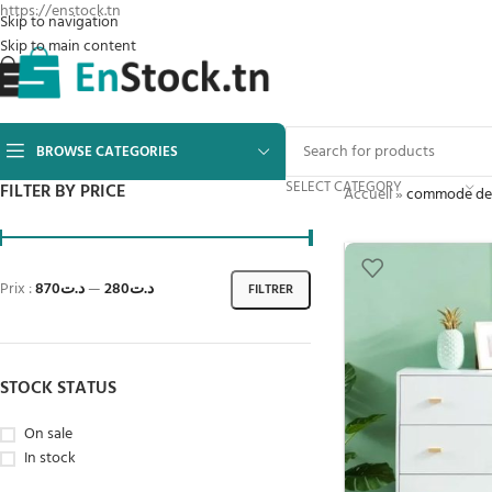
https://enstock.tn
Skip to navigation
Skip to main content
BROWSE CATEGORIES
SELECT CATEGORY
FILTER BY PRICE
Accueil
»
commode de
Prix :
د.ت870
—
د.ت280
FILTRER
STOCK STATUS
On sale
In stock