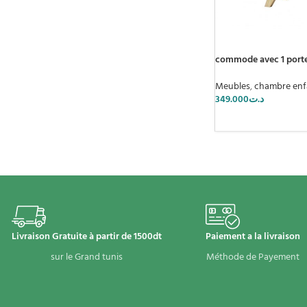
commode avec 1 porte 
Meubles
,
chambre enf
349.000
د.ت
Livraison Gratuite à partir de 1500dt
Paiement a la livraison
sur le Grand tunis
Méthode de Payement