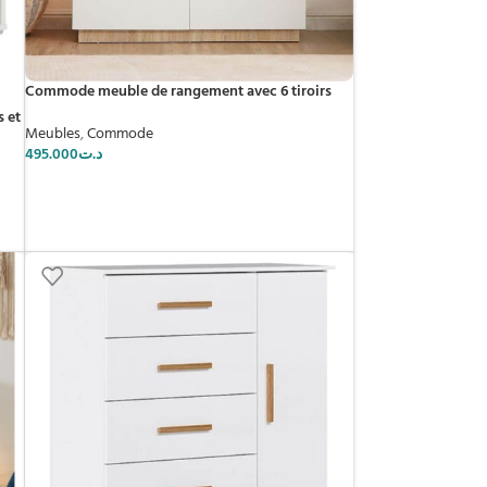
Commode meuble de rangement avec 6 tiroirs
 et
Meubles
,
Commode
495.000
د.ت