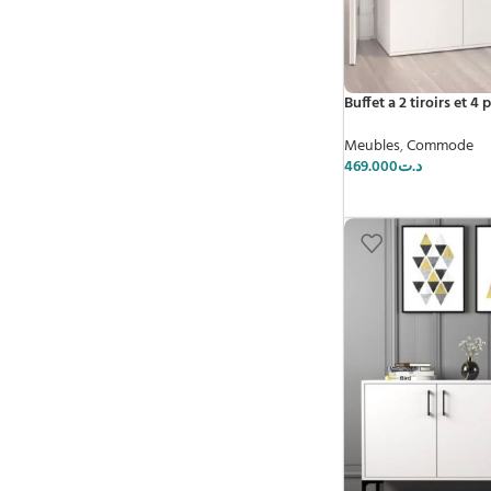
Buffet a 2 tiroirs et 4 
Meubles
,
Commode
469.000
د.ت