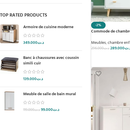
TOP RATED PRODUCTS
-2%
Armoire de cuisine moderne
Commode de chambre 
Meubles
,
chambre enf
349.000
د.ت
289.000
.ت
296.000
د.ت
Banc à chaussures avec coussin
simili cuir
139.000
د.ت
Meuble de salle de bain mural
99.000
د.ت
119.000
د.ت