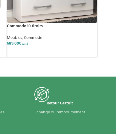
Commode 10 tiroirs
Meubles
,
Commode
689.000
د.ت
é
Retour Gratuit
es.
Echange ou remboursement