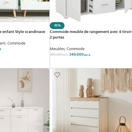
-10%
enfant Style scandinave
Commode meuble de rangement avec 4 tiroirs
2 portes
ant
,
Commode
د
Meubles
,
Commode
349.000
د.ت
389.000
د.ت