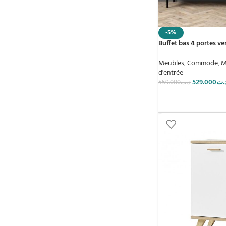
-5%
Buffet bas 4 portes v
Meubles
,
Commode
,
M
d'entrée
529.000
.ت
559.000
د.ت