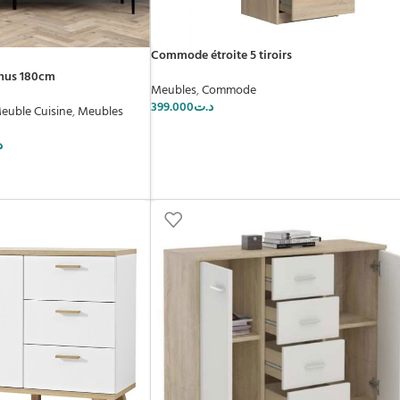
Commode étroite 5 tiroirs
enus 180cm
Meubles
,
Commode
399.000
د.ت
euble Cuisine
,
Meubles
د