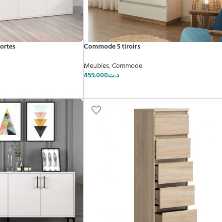
portes
Commode 5 tiroirs
Meubles
,
Commode
459.000
د.ت