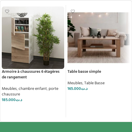
Armoire à chaussures 6 étagères
Table basse simple
de rangement
Meubles
,
Table Basse
Meubles
,
chambre enfant
,
porte
165.000
د.ت
chaussure
AJOUTER AU PANIER
185.000
د.ت
AJOUTER AU PANIER