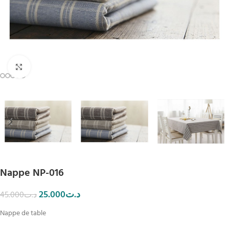
Click to enlarge
Nappe NP-016
25.000
د.ت
45.000
د.ت
Nappe de table