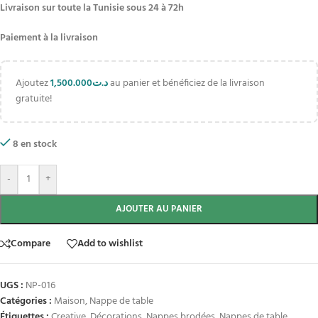
Livraison sur toute la Tunisie sous 24 à 72h
Paiement à la livraison
Ajoutez
1,500.000
د.ت
au panier et bénéficiez de la livraison
gratuite!
8 en stock
-
+
AJOUTER AU PANIER
Compare
Add to wishlist
UGS :
NP-016
Catégories :
Maison
,
Nappe de table
Étiquettes :
Creative
,
Décorations
,
Nappes brodées
,
Nappes de table