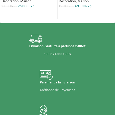
Decoration
,
Maison
Decoration
,
Maison
75.000
د.ت
69.000
د.ت
160.000
د.ت
160.000
د.ت
LIRE LA SUITE
LIRE LA SUITE
Livraison Gratuite à partir de 1500dt
sur le Grand tunis
Paiement a la livraison
Méthode de Payement