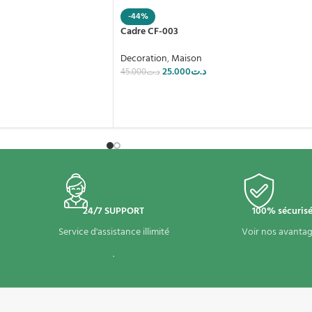
-44%
Cadre CF-003
Decoration
,
Maison
25.000
د.ت
45.000
د.ت
24/7 SUPPORT
100% sécuris
Service d'assistance illimité
Voir nos avantag
.