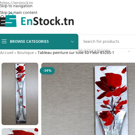
https://enstock.tn
Skip to navigation
Skip to main content
BROWSE CATEGORIES
SELECT CATEGORY
Accueil
»
Boutique
»
Tableau peinture sur toile 3D Fleur 8326S-1
-34%