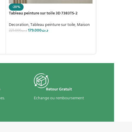
59.000
ت
89.000
د.ت
-20%
Tableau peinture sur toile 3D 7383TS-2
Decoration
,
Tableau peinture sur toile
,
Maison
179.000
د.ت
225.000
د.ت
é
Retour Gratuit
es.
Echange ou remboursement