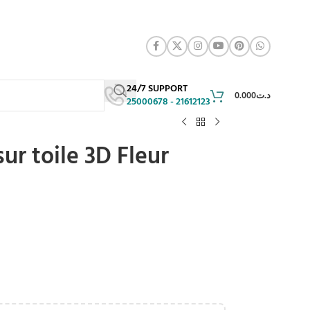
24/7 SUPPORT
0.000
د.ت
25000678 - 21612123
ur toile 3D Fleur