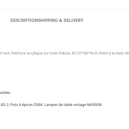
DESCRIPTION
SHIPPING & DELIVERY
 noir. Peinture acrylique sur toile châssis 3D 25*150*4cm. Peint à la main. 
ubles
.
4SD-2
,
Pots à épices D594
,
Lampes de table vintage MK9008
.