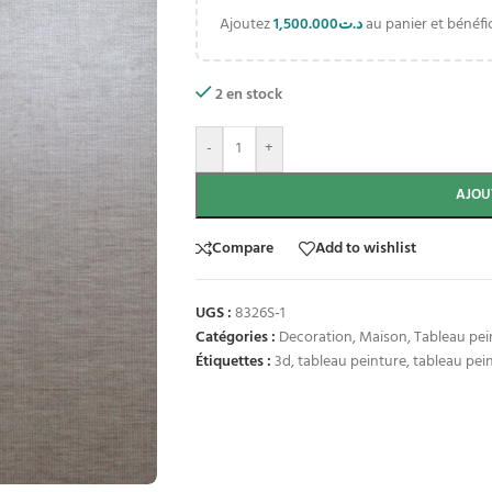
Ajoutez
1,500.000
د.ت
au panier et bénéfic
2 en stock
-
+
AJOU
Compare
Add to wishlist
UGS :
8326S-1
Catégories :
Decoration
,
Maison
,
Tableau pein
Étiquettes :
3d
,
tableau peinture
,
tableau pein