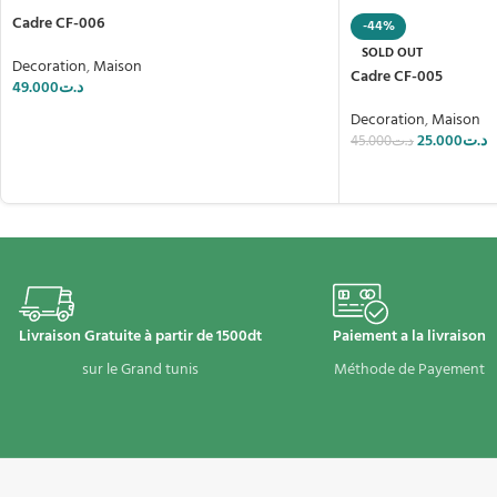
Cadre CF-006
-44%
SOLD OUT
Decoration
,
Maison
Cadre CF-005
49.000
د.ت
Decoration
,
Maison
25.000
د.ت
45.000
د.ت
Livraison Gratuite à partir de 1500dt
Paiement a la livraison
sur le Grand tunis
Méthode de Payement