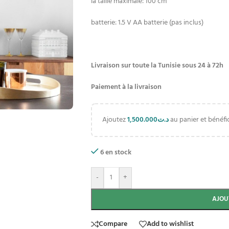
la taille maximale: 100 cm
batterie: 1.5 V AA batterie (pas inclus)
Livraison sur toute la Tunisie sous 24 à 72h
Paiement à la livraison
Ajoutez
1,500.000
د.ت
au panier et bénéfic
6 en stock
-
+
AJOU
Compare
Add to wishlist