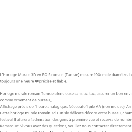
L’Horloge Murale 3D en BOIS romain (Tunisie) mesure 100cm de diamètre. Les
toujours une heure ❤️précise et fiable.
Horloge murale romain Tunisie silencieuse sans tic-tac, assurer un bon env
comme ornement de bureau。
Affichage précis de l’heure analogique. Nécessite 1 pile AA (non incluse). A
Cette horloge murale romain 3d Tunisie délicate décore votre bureau, chambr
festival. Il attirera l’admiration des gens à première vue et recevra de nom
Remarque: Si vous avez des questions, veuillez nous contacter directement.