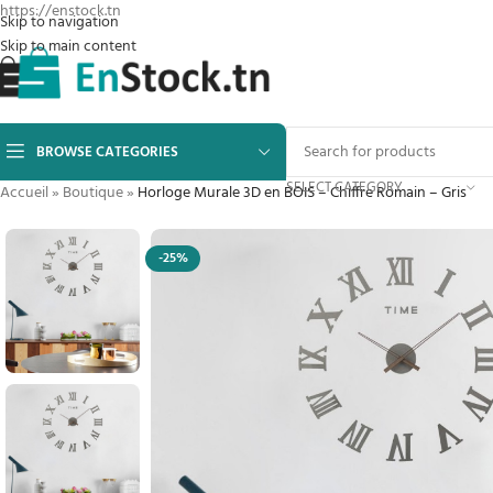
https://enstock.tn
Skip to navigation
Skip to main content
BROWSE CATEGORIES
SELECT CATEGORY
Accueil
»
Boutique
»
Horloge Murale 3D en BOIS – Chiffre Romain – Gris
-25%