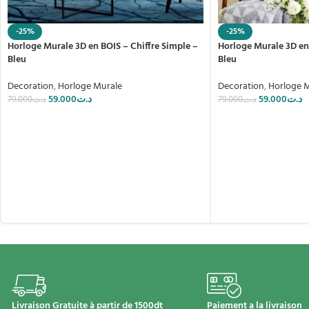
-25%
-25%
Horloge Murale 3D en BOIS – Chiffre Simple –
Horloge Murale 3D en
Bleu
Bleu
Decoration
,
Horloge Murale
Decoration
,
Horloge 
59.000
د.ت
59.000
د.ت
79.000
د.ت
79.000
د.ت
Livraison Gratuite à partir de 1500dt
Paiement a la livraison