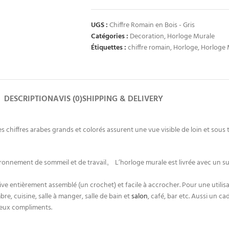
UGS :
Chiffre Romain en Bois - Gris
Catégories :
Decoration
,
Horloge Murale
Étiquettes :
chiffre romain
,
Horloge
,
Horloge 
DESCRIPTION
AVIS (0)
SHIPPING & DELIVERY
 chiffres arabes grands et colorés assurent une vue visible de loin et sous
ironnement de sommeil et de travail。 L’horloge murale est livrée avec un s
rrive entièrement assemblé (un crochet) et facile à accrocher. Pour une utili
e, cuisine, salle à manger, salle de bain et
salon
, café, bar etc. Aussi un c
breux compliments.