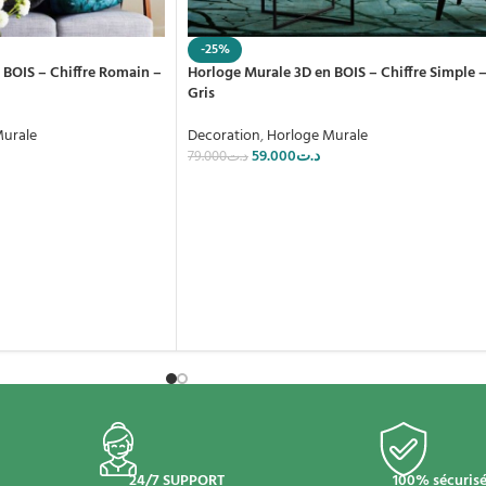
-25%
 BOIS – Chiffre Romain –
Horloge Murale 3D en BOIS – Chiffre Simple 
Gris
Murale
Decoration
,
Horloge Murale
59.000
د.ت
79.000
د.ت
24/7 SUPPORT
100% sécuris