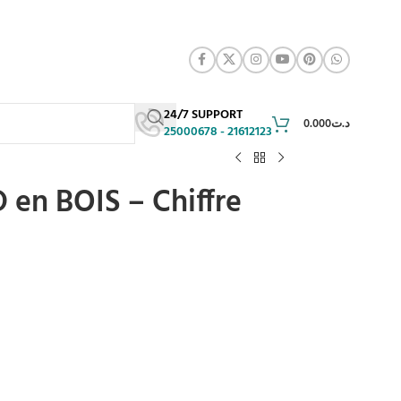
24/7 SUPPORT
0.000
د.ت
25000678 - 21612123
 en BOIS – Chiffre