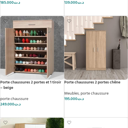
185.000
د.ت
139.000
د.ت
AJOUTER AU PANIER
CHOIX DES OPTIONS
Porte chaussures 2 portes et 1 tiroir
Porte chaussures 2 portes chêne
– beige
Meubles
,
porte chaussure
porte chaussure
195.000
د.ت
249.000
د.ت
AJOUTER AU PANIER
AJOUTER AU PANIER