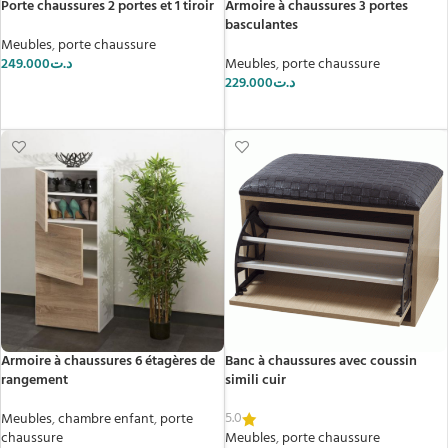
Porte chaussures 2 portes et 1 tiroir
Armoire à chaussures 3 portes
basculantes
Meubles
,
porte chaussure
249.000
د.ت
Meubles
,
porte chaussure
229.000
د.ت
AJOUTER AU PANIER
AJOUTER AU PANIER
Armoire à chaussures 6 étagères de
Banc à chaussures avec coussin
rangement
simili cuir
5.0
Meubles
,
chambre enfant
,
porte
chaussure
Meubles
,
porte chaussure