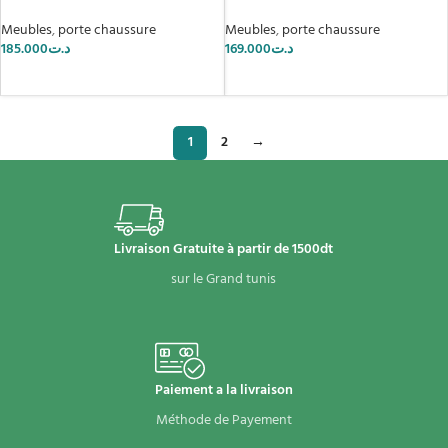
Meubles
,
porte chaussure
Meubles
,
porte chaussure
185.000
د.ت
169.000
د.ت
AJOUTER AU PANIER
AJOUTER AU PANIER
1
2
→
Livraison Gratuite à partir de 1500dt
sur le Grand tunis
Paiement a la livraison
Méthode de Payement