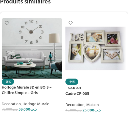
Produits similaires
-25%
-44%
Horloge Murale 3D en BOIS –
SOLD OUT
Chiffre Simple – Gris
Cadre CF-005
Decoration
,
Horloge Murale
Decoration
,
Maison
59.000
د.ت
79.000
د.ت
25.000
د.ت
45.000
د.ت
AJOUTER AU PANIER
LIRE LA SUITE