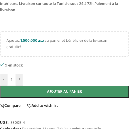
intérieure. Livraison sur toute la Tunisie sous 24 à 72h.Paiement à la
livraison
Ajoutez
1,500.000
د.ت
au panier et bénéficiez de la livraison
gratuite!
9 en stock
-
+
AJOUTER AU PANIER
Compare
Add to wishlist
UGS :
8300E-4