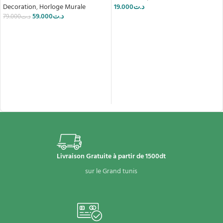
Decoration
,
Horloge Murale
19.000
د.ت
59.000
د.ت
79.000
د.ت
LIRE LA SUITE
AJOUTER AU PANIER
Livraison Gratuite à partir de 1500dt
sur le Grand tunis