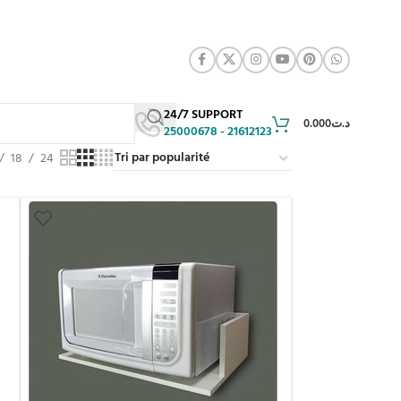
24/7 SUPPORT
0.000
د.ت
25000678 - 21612123
18
24