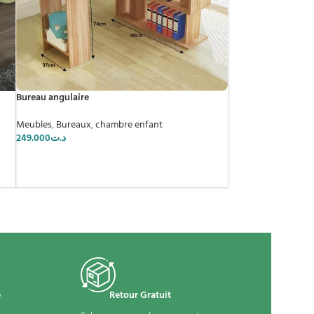
Bureau angulaire
Meubles
,
Bureaux
,
chambre enfant
249.000
د.ت
é
Retour Gratuit