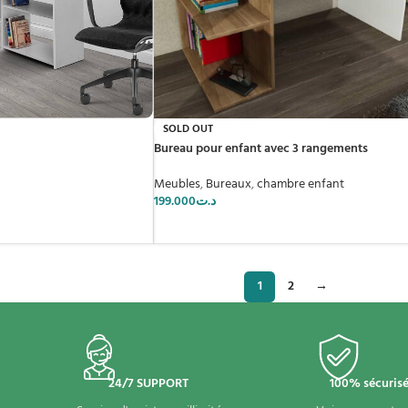
SOLD OUT
Bureau pour enfant avec 3 rangements
Meubles
,
Bureaux
,
chambre enfant
199.000
د.ت
1
2
→
24/7 SUPPORT
100% sécuris