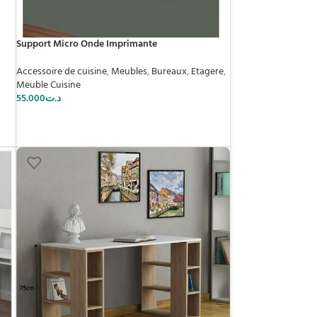
Support Micro Onde Imprimante
Accessoire de cuisine
,
Meubles
,
Bureaux
,
Etagere
,
Meuble Cuisine
55.000
د.ت