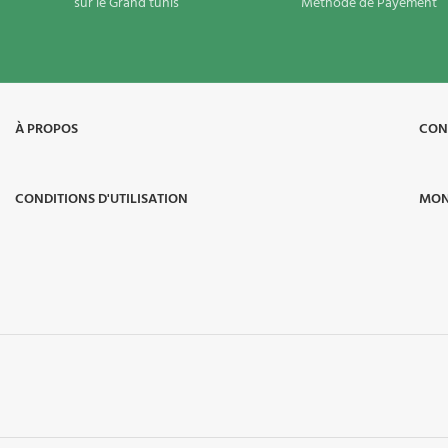
sur le Grand tunis
Méthode de Payement
À PROPOS​
CON
CONDITIONS D'UTILISATION
MON