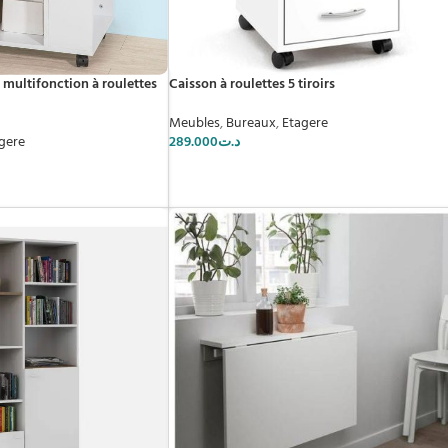
multifonction à roulettes
Caisson à roulettes 5 tiroirs
Meubles
,
Bureaux
,
Etagere
gere
289.000
د.ت