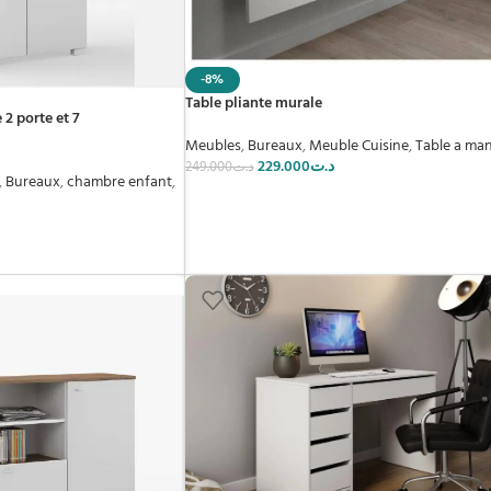
-8%
Table pliante murale
2 porte et 7
Meubles
,
Bureaux
,
Meuble Cuisine
,
Table a ma
229.000
د.ت
249.000
د.ت
,
Bureaux
,
chambre enfant
,