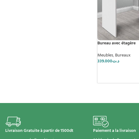
Bureau avec étagère
Meubles
,
Bureaux
339.000
د.ت
Livraison Gratuite à partir de 1500dt
Paiement a la livraison