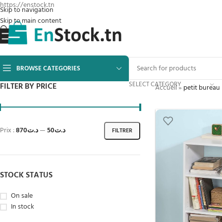
https://enstock.tn
Skip to navigation
Skip to main content
BROWSE CATEGORIES
SELECT CATEGORY
FILTER BY PRICE
Accueil
»
petit bureau
Prix :
د.ت870
—
د.ت50
FILTRER
STOCK STATUS
On sale
In stock