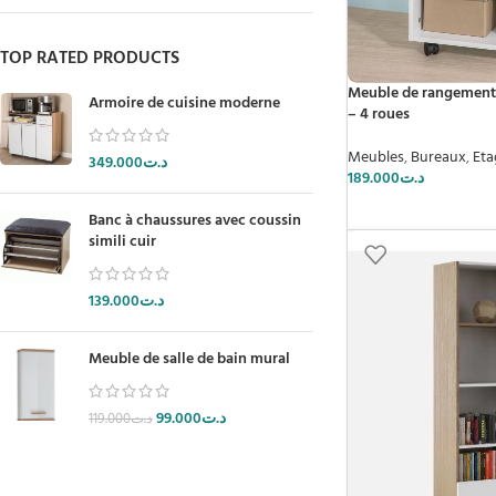
TOP RATED PRODUCTS
Meuble de rangement 
Armoire de cuisine moderne
– 4 roues
Meubles
,
Bureaux
,
Eta
349.000
د.ت
189.000
د.ت
Banc à chaussures avec coussin
simili cuir
139.000
د.ت
Meuble de salle de bain mural
99.000
د.ت
119.000
د.ت