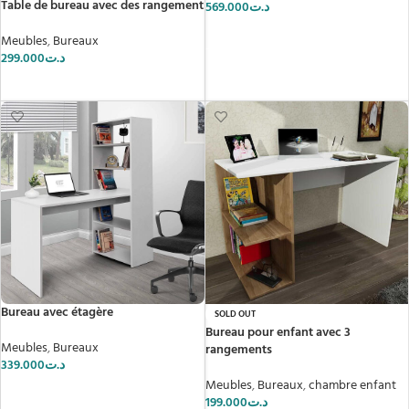
Table de bureau avec des rangement
569.000
د.ت
AJOUTER AU PANIER
Meubles
,
Bureaux
299.000
د.ت
AJOUTER AU PANIER
Bureau avec étagère
SOLD OUT
Bureau pour enfant avec 3
Meubles
,
Bureaux
rangements
339.000
د.ت
Meubles
,
Bureaux
,
chambre enfant
AJOUTER AU PANIER
199.000
د.ت