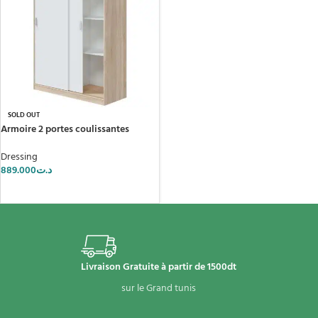
SOLD OUT
Armoire 2 portes coulissantes
Dressing
889.000
د.ت
LIRE LA SUITE
Livraison Gratuite à partir de 1500dt
sur le Grand tunis