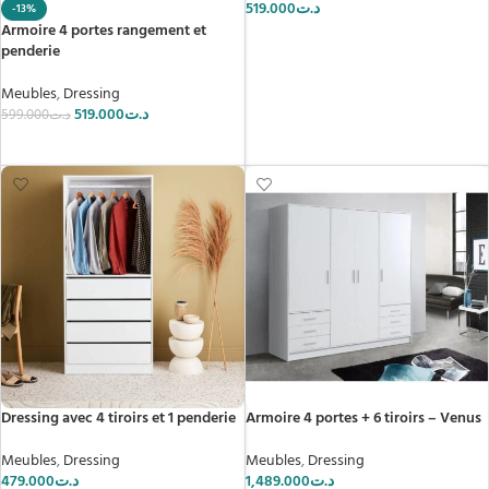
519.000
د.ت
-13%
Armoire 4 portes rangement et
AJOUTER AU PANIER
penderie
Meubles
,
Dressing
519.000
د.ت
599.000
د.ت
AJOUTER AU PANIER
Dressing avec 4 tiroirs et 1 penderie
Armoire 4 portes + 6 tiroirs – Venus
Meubles
,
Dressing
Meubles
,
Dressing
479.000
د.ت
1,489.000
د.ت