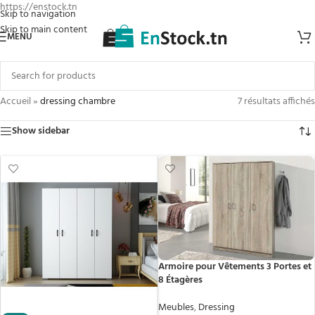
https://enstock.tn
Skip to navigation
Skip to main content
MENU
Accueil
»
dressing chambre
7 résultats affichés
Show sidebar
Armoire pour Vêtements 3 Portes et
8 Étagères
Meubles
,
Dressing