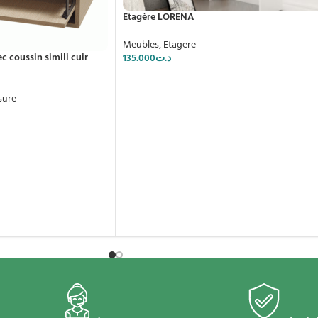
Etagère LORENA
Meubles
,
Etagere
c coussin simili cuir
135.000
د.ت
sure