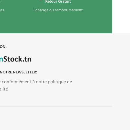
é
Retour Gratuit
es.
Echange ou remboursement
 ON:
 NOTRE NEWSLETTER:
sé conformément à notre politique de
alité