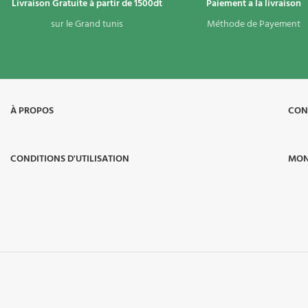
Livraison Gratuite à partir de 1500dt
Paiement a la livraison
sur le Grand tunis
Méthode de Payement
À PROPOS​
CON
CONDITIONS D'UTILISATION
MON