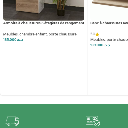
Armoire à chaussures 6 étagères de rangement
Banc à chaussures ave
5.0
Meubles
,
chambre enfant
,
porte chaussure
185.000
د.ت
Meubles
,
porte chaus
139.000
د.ت