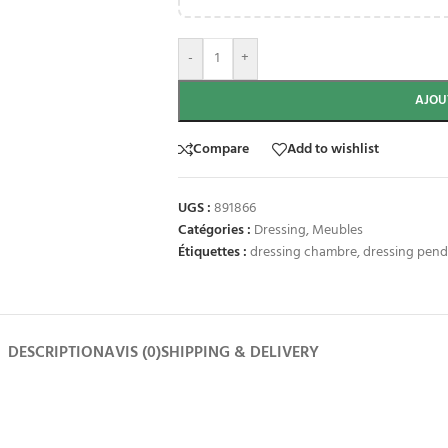
-
+
AJOU
Compare
Add to wishlist
UGS :
891866
Catégories :
Dressing
,
Meubles
Étiquettes :
dressing chambre
,
dressing pend
DESCRIPTION
AVIS (0)
SHIPPING & DELIVERY