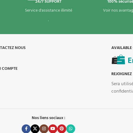
24/7 SUPPORT
100% sécuris
Service d'assistance illimité
Voir nos avantag
.
TACTEZ NOUS
AVAILABLE
 COMPTE
REJOIGNEZ
Sera utili
confidenti
Nos liens sociaux :