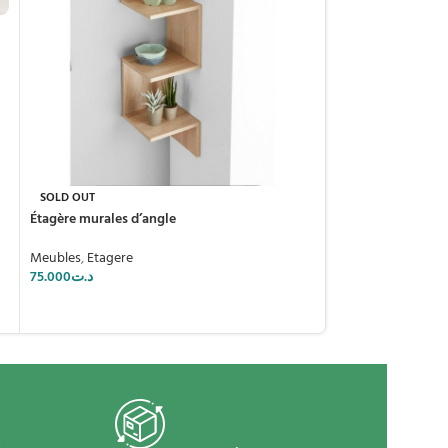
Meuble Tv
Meubles
,
Meuble 
219.000
د.ت
SOLD OUT
Étagère murales d’angle
Meubles
,
Etagere
75.000
د.ت