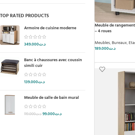
TOP RATED PRODUCTS
Meuble de rangement 
Armoire de cuisine moderne
– 4 roues
Meubles
,
Bureaux
,
Eta
349.000
د.ت
189.000
د.ت
Banc à chaussures avec coussin
simili cuir
139.000
د.ت
Meuble de salle de bain mural
99.000
د.ت
119.000
د.ت