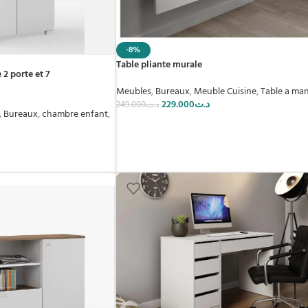
-8%
Table pliante murale
2 porte et 7
Meubles
,
Bureaux
,
Meuble Cuisine
,
Table a ma
229.000
د.ت
249.000
د.ت
,
Bureaux
,
chambre enfant
,