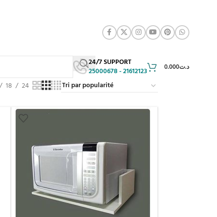
24/7 SUPPORT
0.000
د.ت
25000678 - 21612123
18
24