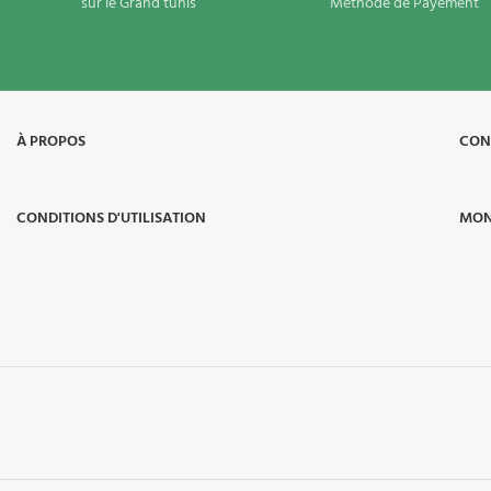
sur le Grand tunis
Méthode de Payement
À PROPOS​
CON
CONDITIONS D'UTILISATION
MON