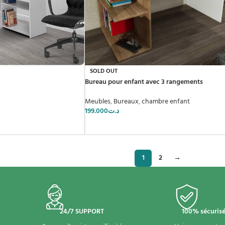
SOLD OUT
Bureau pour enfant avec 3 rangements
Meubles
,
Bureaux
,
chambre enfant
199.000
د.ت
1
2
→
24/7 SUPPORT
100% sécuris