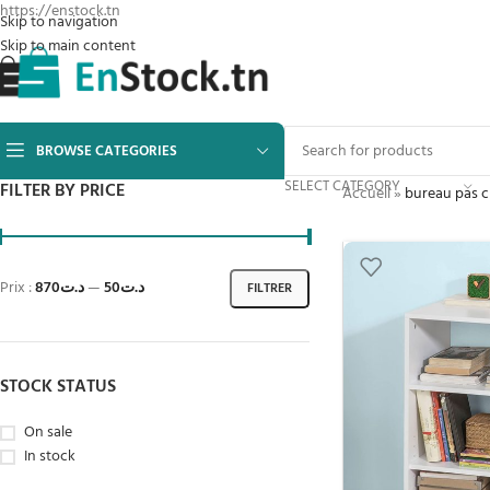
https://enstock.tn
Skip to navigation
Skip to main content
BROWSE CATEGORIES
SELECT CATEGORY
FILTER BY PRICE
Accueil
»
bureau pas c
Prix :
د.ت870
—
د.ت50
FILTRER
STOCK STATUS
On sale
In stock