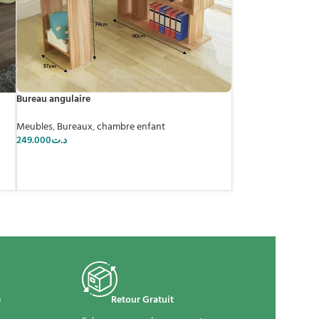
Bureau angulaire
Meubles
,
Bureaux
,
chambre enfant
249.000
د.ت
é
Retour Gratuit