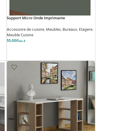
Support Micro Onde Imprimante
Accessoire de cuisine
,
Meubles
,
Bureaux
,
Etagere
,
Meuble Cuisine
55.000
د.ت