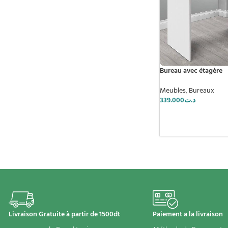
Bureau avec étagère
Meubles
,
Bureaux
339.000
د.ت
Livraison Gratuite à partir de 1500dt
Paiement a la livraison