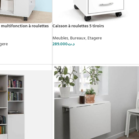
multifonction à roulettes
Caisson à roulettes 5 tiroirs
Meubles
,
Bureaux
,
Etagere
gere
289.000
د.ت