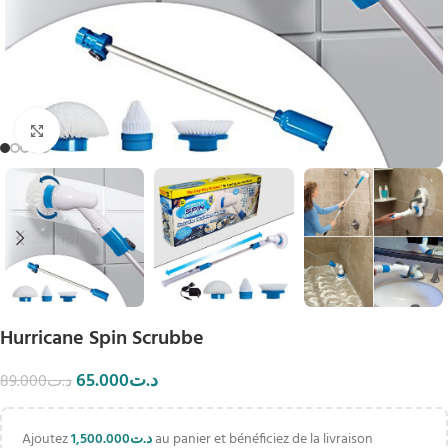
Click to enlarge
Hurricane Spin Scrubbe
65.000
د.ت
89.000
د.ت
Ajoutez
1,500.000
د.ت
au panier et bénéficiez de la livraison