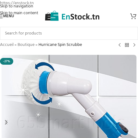
https://enstock.tn
Skip to navigation
Skip to main content
MENU
Accueil
»
Boutique
»
Hurricane Spin Scrubbe
-27%