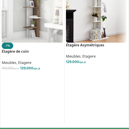
Étagère Asymétriques
-7%
Étagère de coin
Meubles
,
Etagere
129.000
د.ت
Meubles
,
Etagere
139.000
د.ت
149.000
د.ت
AJOUTER AU PANIER
AJOUTER AU PANIER