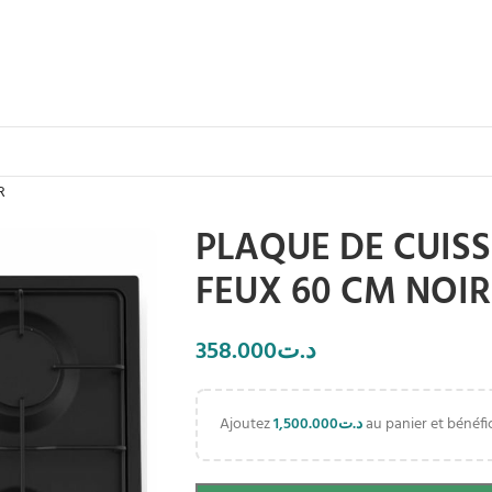
R
PLAQUE DE CUISS
FEUX 60 CM NOIR
358.000
د.ت
Ajoutez
1,500.000
د.ت
au panier et bénéfic