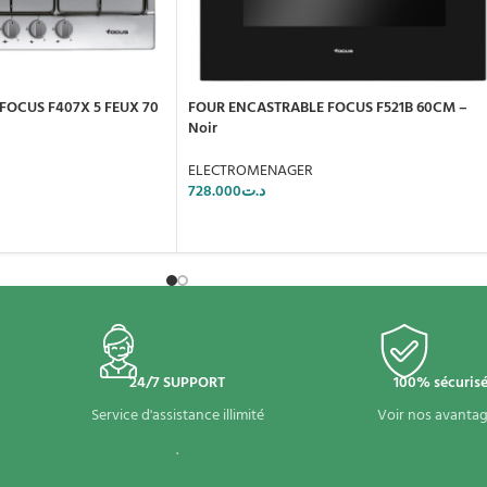
FOCUS F407X 5 FEUX 70
FOUR ENCASTRABLE FOCUS F521B 60CM –
Noir
ELECTROMENAGER
728.000
د.ت
24/7 SUPPORT
100% sécuris
Service d'assistance illimité
Voir nos avantag
.