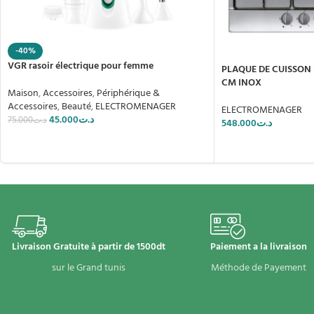
-40%
VGR rasoir électrique pour femme
PLAQUE DE CUISSON 
CM INOX
Maison
,
Accessoires
,
Périphérique &
Accessoires
,
Beauté
,
ELECTROMENAGER
ELECTROMENAGER
45.000
د.ت
75.000
د.ت
548.000
د.ت
Livraison Gratuite à partir de 1500dt
Paiement a la livraison
sur le Grand tunis
Méthode de Payement