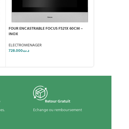
FOUR ENCASTRABLE FOCUS F521X 60CM –
FOUR ENCASTRABL
INOX
BLANC
ELECTROMENAGER
ELECTROMENAGE
728.000
د.ت
698.000
د.ت
é
Retour Gratuit
es.
Echange ou remboursement