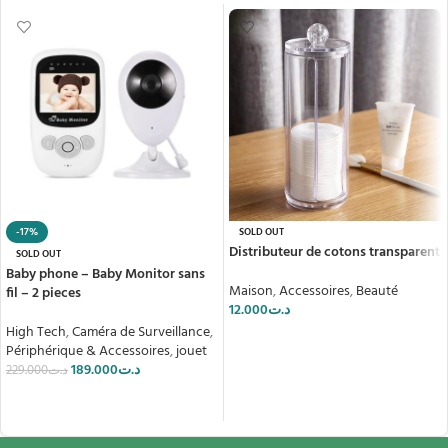
-17%
SOLD OUT
Distributeur de cotons transparent
SOLD OUT
Baby phone – Baby Monitor sans
Maison
,
Accessoires
,
Beauté
fil – 2 pieces
12.000
د.ت
High Tech
,
Caméra de Surveillance
,
LIRE LA SUITE
Périphérique & Accessoires
,
jouet
189.000
د.ت
229.000
د.ت
LIRE LA SUITE