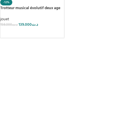
-12%
Trotteur musical évolutif deux age
jouet
139.000
د.ت
158.000
د.ت
AJOUTER AU PANIER