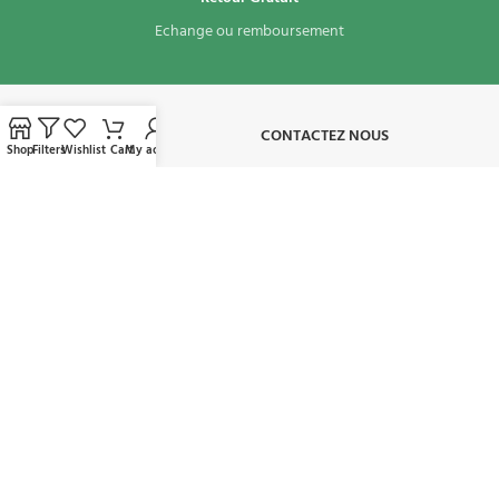
Echange ou remboursement
À PROPOS​
CONTACTEZ NOUS
Shop
Filters
Wishlist
Cart
My account
CONDITIONS D'UTILISATION
MON COMPTE
AVAILABLE ON:
REJOIGNEZ NOTRE NEWSLETTER:
Sera utilisé conformément à notre politique de confidentialité