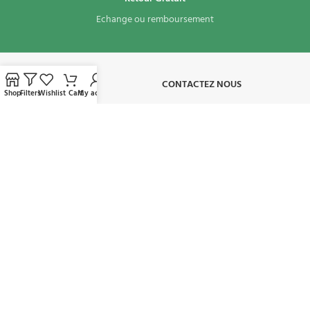
Echange ou remboursement
À PROPOS​
CONTACTEZ NOUS
Shop
Filters
Wishlist
Cart
My account
CONDITIONS D'UTILISATION
MON COMPTE
AVAILABLE ON:
REJOIGNEZ NOTRE NEWSLETTER:
Sera utilisé conformément à notre politique de confidentialité