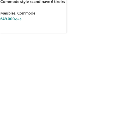
Commode style scandinave 6 tiroirs
Meubles
,
Commode
649.000
د.ت
AJOUTER AU PANIER