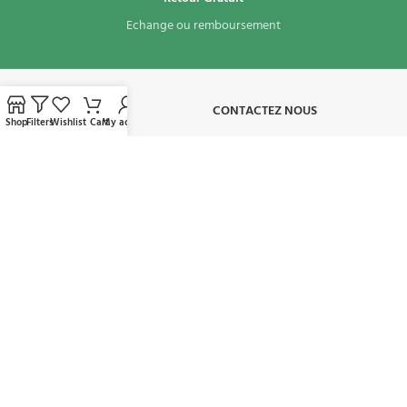
Echange ou remboursement
À PROPOS​
CONTACTEZ NOUS
Shop
Filters
Wishlist
Cart
My account
CONDITIONS D'UTILISATION
MON COMPTE
AVAILABLE ON:
REJOIGNEZ NOTRE NEWSLETTER:
Sera utilisé conformément à notre politique de confidentialité