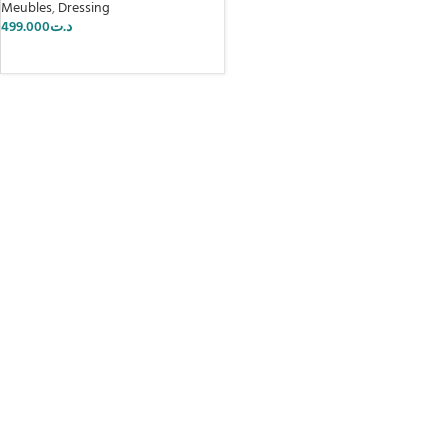
Meubles
,
Dressing
499.000
د.ت
AJOUTER AU PANIER