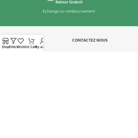
Retour Gratuit
Echange ou remboursement
À PROPOS​
CONTACTEZ NOUS
Shop
Filters
Wishlist
Cart
My account
CONDITIONS D'UTILISATION
MON COMPTE
AVAILABLE ON:
REJOIGNEZ NOTRE NEWSLETTER:
Sera utilisé conformément à notre politique de confidentialité