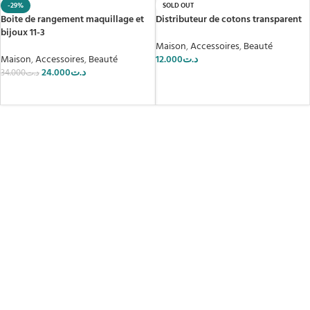
-29%
SOLD OUT
Boite de rangement maquillage et
Distributeur de cotons transparent
bijoux 11-3
Maison
,
Accessoires
,
Beauté
Maison
,
Accessoires
,
Beauté
12.000
د.ت
24.000
د.ت
34.000
د.ت
LIRE LA SUITE
AJOUTER AU PANIER