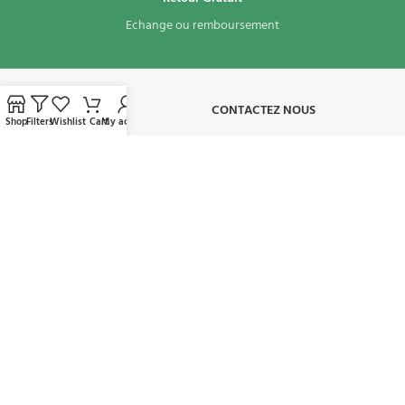
Echange ou remboursement
À PROPOS​
CONTACTEZ NOUS
Shop
Filters
Wishlist
Cart
My account
CONDITIONS D'UTILISATION
MON COMPTE
AVAILABLE ON:
REJOIGNEZ NOTRE NEWSLETTER:
Sera utilisé conformément à notre politique de confidentialité