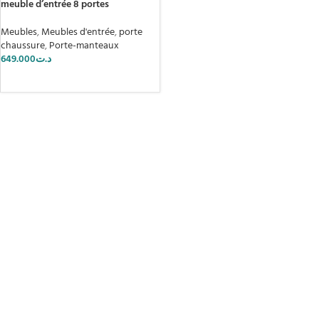
meuble d’entrée 8 portes
Meubles
,
Meubles d'entrée
,
porte
chaussure
,
Porte-manteaux
649.000
د.ت
AJOUTER AU PANIER