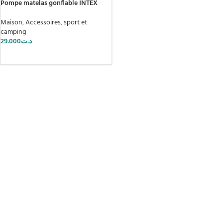
Pompe matelas gonflable INTEX
Maison
,
Accessoires
,
sport et
camping
29.000
د.ت
AJOUTER AU PANIER