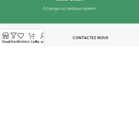
Echange ou remboursement
À PROPOS​
CONTACTEZ NOUS
Shop
Filters
Wishlist
Cart
My account
CONDITIONS D'UTILISATION
MON COMPTE
AVAILABLE ON:
REJOIGNEZ NOTRE NEWSLETTER:
Sera utilisé conformément à notre politique de confidentialité