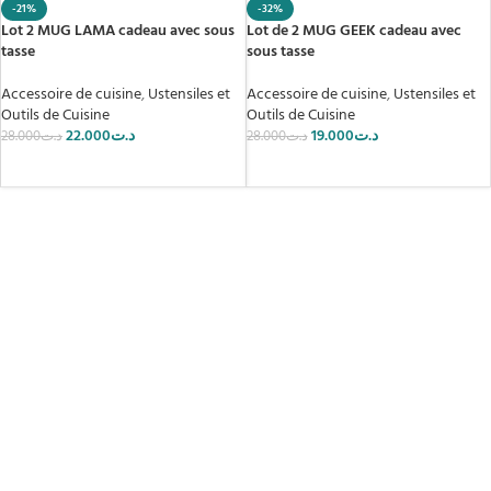
-21%
-32%
Lot 2 MUG LAMA cadeau avec sous
Lot de 2 MUG GEEK cadeau avec
tasse
sous tasse
Accessoire de cuisine
,
Ustensiles et
Accessoire de cuisine
,
Ustensiles et
Outils de Cuisine
Outils de Cuisine
22.000
د.ت
19.000
د.ت
28.000
د.ت
28.000
د.ت
AJOUTER AU PANIER
AJOUTER AU PANIER