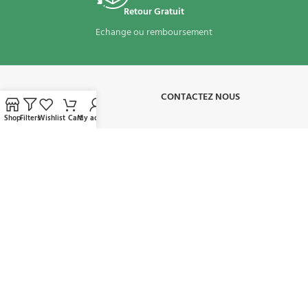
Retour Gratuit
Echange ou remboursement
À PROPOS​
CONTACTEZ NOUS
Shop
Filters
Wishlist
Cart
My account
CONDITIONS D'UTILISATION
MON COMPTE
AVAILABLE ON:
REJOIGNEZ NOTRE NEWSLETTER: