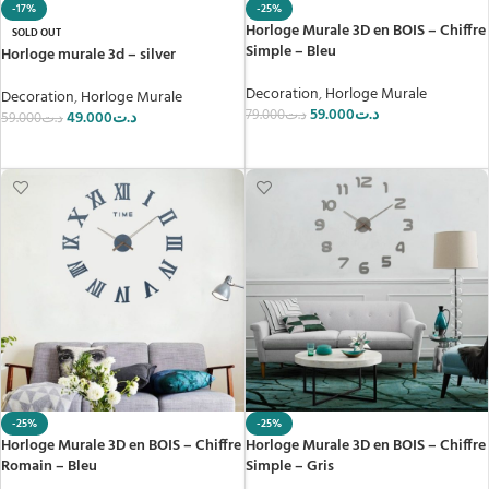
-17%
-25%
Horloge Murale 3D en BOIS – Chiffre
SOLD OUT
Simple – Bleu
Horloge murale 3d – silver
Decoration
,
Horloge Murale
Decoration
,
Horloge Murale
59.000
د.ت
79.000
د.ت
49.000
د.ت
59.000
د.ت
AJOUTER AU PANIER
LIRE LA SUITE
-25%
-25%
Horloge Murale 3D en BOIS – Chiffre
Horloge Murale 3D en BOIS – Chiffre
Romain – Bleu
Simple – Gris