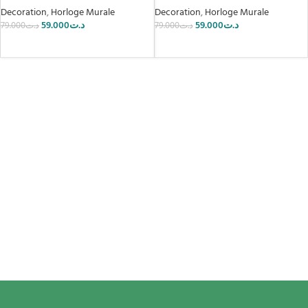
Decoration
,
Horloge Murale
Decoration
,
Horloge Murale
59.000
د.ت
59.000
د.ت
79.000
د.ت
79.000
د.ت
AJOUTER AU PANIER
AJOUTER AU PANIER