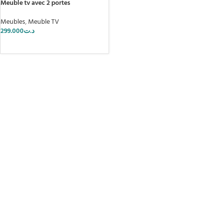
Meuble tv avec 2 portes
Meubles
,
Meuble TV
299.000
د.ت
AJOUTER AU PANIER