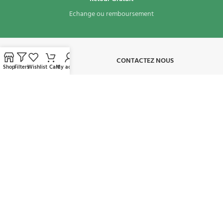
Echange ou remboursement
À PROPOS​
CONTACTEZ NOUS
Shop
Filters
Wishlist
Cart
My account
CONDITIONS D'UTILISATION
MON COMPTE
AVAILABLE ON:
REJOIGNEZ NOTRE NEWSLETTER:
Sera utilisé conformément à notre politique de confidentialité