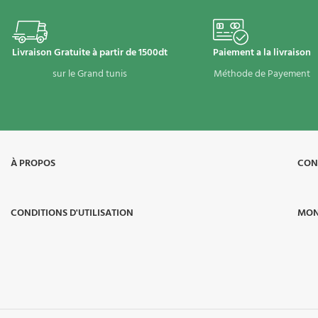
Livraison Gratuite à partir de 1500dt
Paiement a la livraison
sur le Grand tunis
Méthode de Payement
À PROPOS​
CON
CONDITIONS D'UTILISATION
MON