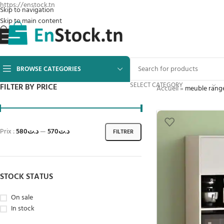
https://enstock.tn
Skip to navigation
Skip to main content
BROWSE CATEGORIES
SELECT CATEGORY
FILTER BY PRICE
Accueil
»
meuble rang
Prix :
د.ت580
—
د.ت570
FILTRER
STOCK STATUS
On sale
In stock