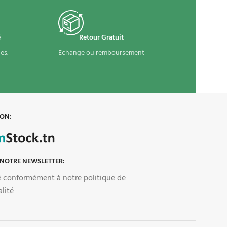
é
Retour Gratuit
es.
Echange ou remboursement
 ON:
 NOTRE NEWSLETTER:
sé conformément à notre politique de
alité