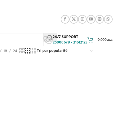
24/7 SUPPORT
0.000
د.ت
25000678 - 21612123
18
24