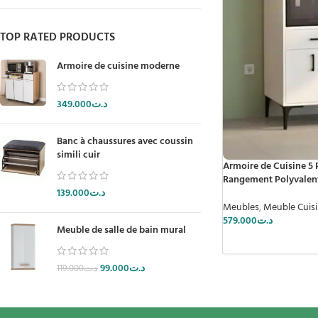
TOP RATED PRODUCTS
Armoire de cuisine moderne
349.000
د.ت
Banc à chaussures avec coussin
simili cuir
Armoire de Cuisine 5 P
Rangement Polyvalen
139.000
د.ت
Meubles
,
Meuble Cuis
579.000
د.ت
Meuble de salle de bain mural
99.000
د.ت
119.000
د.ت