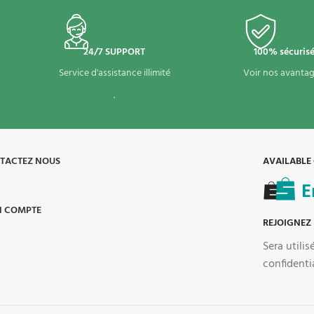
24/7 SUPPORT
100% sécuris
Service d'assistance illimité
Voir nos avantag
.
TACTEZ NOUS
AVAILABLE
 COMPTE
REJOIGNEZ
Sera utili
confidenti