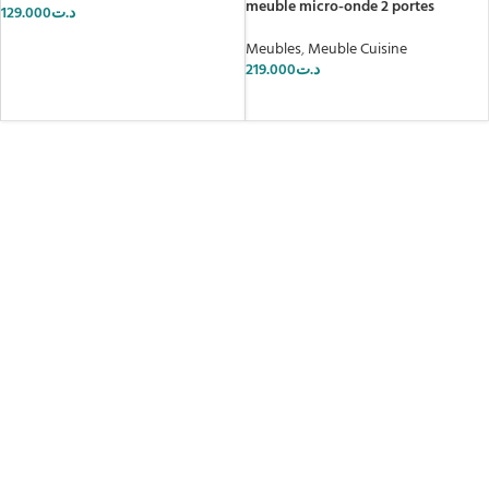
meuble micro-onde 2 portes
129.000
د.ت
AJOUTER AU PANIER
Meubles
,
Meuble Cuisine
219.000
د.ت
AJOUTER AU PANIER