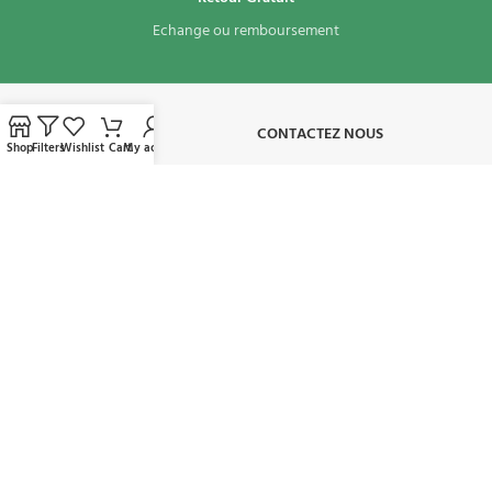
Echange ou remboursement
À PROPOS​
CONTACTEZ NOUS
Shop
Filters
Wishlist
Cart
My account
CONDITIONS D'UTILISATION
MON COMPTE
AVAILABLE ON:
REJOIGNEZ NOTRE NEWSLETTER:
Sera utilisé conformément à notre politique de confidentialité