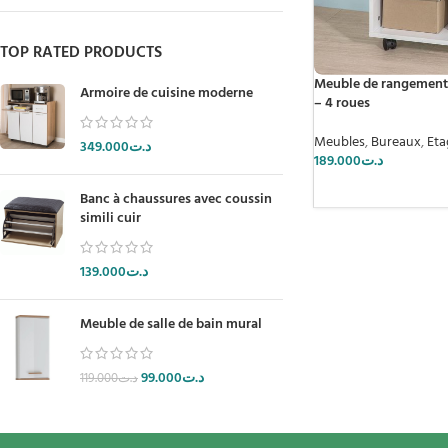
TOP RATED PRODUCTS
Meuble de rangement 
Armoire de cuisine moderne
– 4 roues
Meubles
,
Bureaux
,
Eta
349.000
د.ت
189.000
د.ت
Banc à chaussures avec coussin
simili cuir
139.000
د.ت
Meuble de salle de bain mural
99.000
د.ت
119.000
د.ت