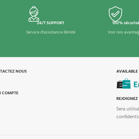
24/7 SUPPORT
100% sécuris
Service d'assistance illimité
Voir nos avantag
.
TACTEZ NOUS
AVAILABLE
 COMPTE
REJOIGNEZ
Sera utili
confidenti