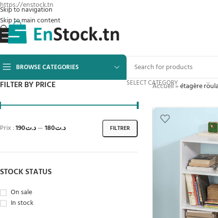
https://enstock.tn
Skip to navigation
Skip to main content
BROWSE CATEGORIES
SELECT CATEGORY
FILTER BY PRICE
Accueil
»
étagère roul
Prix :
د.ت190
—
د.ت180
FILTRER
STOCK STATUS
On sale
In stock