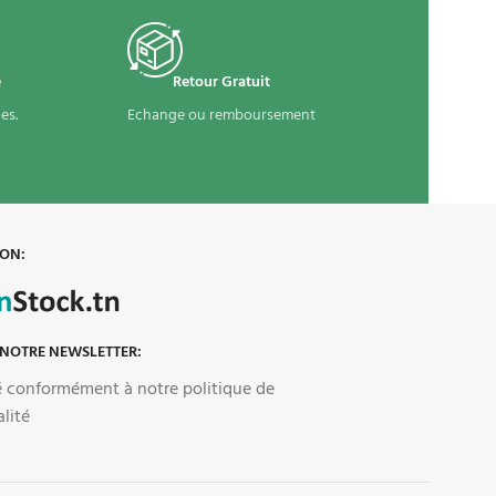
é
Retour Gratuit
es.
Echange ou remboursement
 ON:
 NOTRE NEWSLETTER:
sé conformément à notre politique de
alité