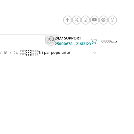
24/7 SUPPORT
0.000
د.ت
25000678 - 21612123
18
24