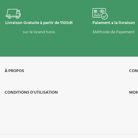
Livraison Gratuite à partir de 1500dt
Paiement a la livraison
sur le Grand tunis
Méthode de Payement
À PROPOS​
CON
CONDITIONS D'UTILISATION
MON