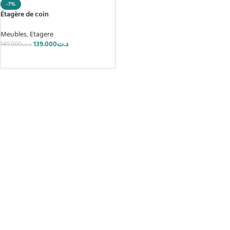
-7%
Étagère de coin
Meubles
,
Etagere
139.000
د.ت
149.000
د.ت
AJOUTER AU PANIER