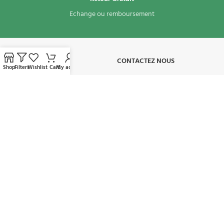
Echange ou remboursement
À PROPOS​
CONTACTEZ NOUS
Shop
Filters
Wishlist
Cart
My account
CONDITIONS D'UTILISATION
MON COMPTE
AVAILABLE ON:
REJOIGNEZ NOTRE NEWSLETTER:
Sera utilisé conformément à notre politique de confidentialité