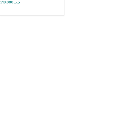
519.000
د.ت
AJOUTER AU PANIER