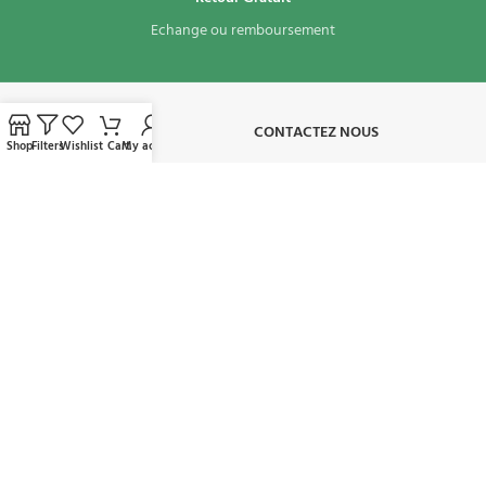
Echange ou remboursement
À PROPOS​
CONTACTEZ NOUS
Shop
Filters
Wishlist
Cart
My account
CONDITIONS D'UTILISATION
MON COMPTE
AVAILABLE ON:
REJOIGNEZ NOTRE NEWSLETTER:
Sera utilisé conformément à notre politique de confidentialité