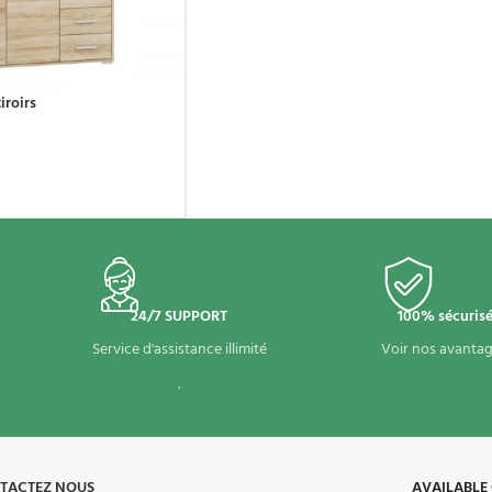
iroirs
24/7 SUPPORT
100% sécuris
Service d'assistance illimité
Voir nos avantag
.
TACTEZ NOUS
AVAILABLE