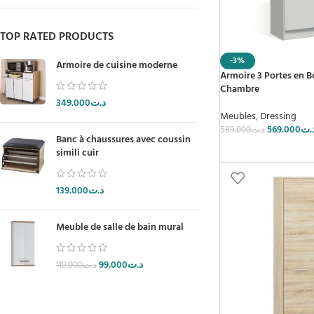
TOP RATED PRODUCTS
-3%
Armoire de cuisine moderne
Armoire 3 Portes en B
Chambre
349.000
د.ت
Meubles
,
Dressing
569.000
.ت
589.000
د.ت
Banc à chaussures avec coussin
simili cuir
139.000
د.ت
Meuble de salle de bain mural
99.000
د.ت
119.000
د.ت