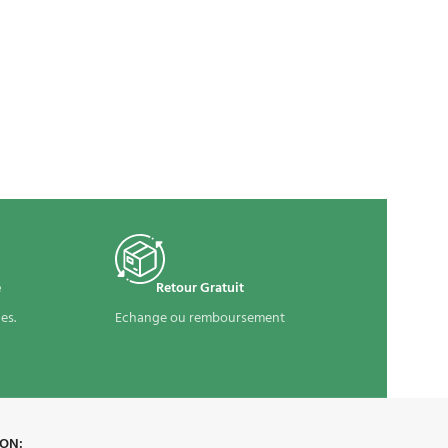
é
Retour Gratuit
es.
Echange ou remboursement
 ON: