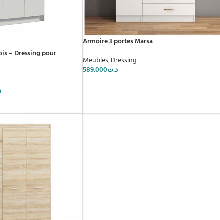
Armoire 3 portes Marsa
ois – Dressing pour
Meubles
,
Dressing
589.000
د.ت
د