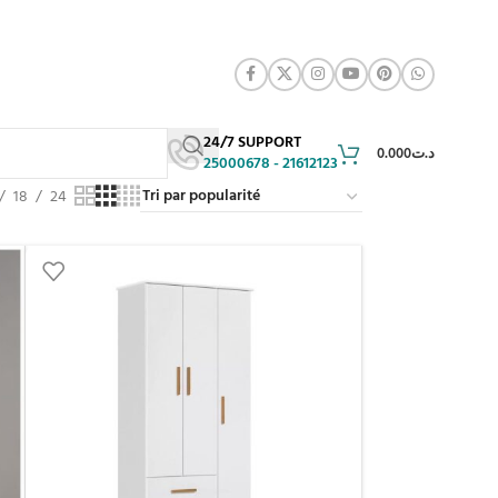
24/7 SUPPORT
0.000
د.ت
25000678 - 21612123
18
24