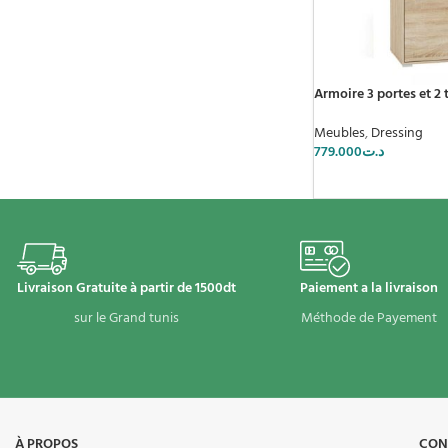
Armoire 3 portes et 2 t
Meubles
,
Dressing
779.000
د.ت
Livraison Gratuite à partir de 1500dt
Paiement a la livraison
sur le Grand tunis
Méthode de Payement
À PROPOS​
CON