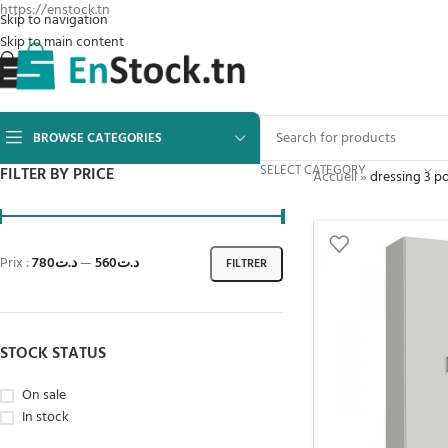
https://enstock.tn
Skip to navigation
Skip to main content
BROWSE CATEGORIES
SELECT CATEGORY
FILTER BY PRICE
Accueil
»
dressing 3 por
Prix :
د.ت780
—
د.ت560
FILTRER
STOCK STATUS
On sale
In stock