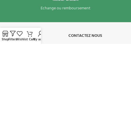
Echange ou remboursement
À PROPOS​
CONTACTEZ NOUS
Shop
Filters
Wishlist
Cart
My account
CONDITIONS D'UTILISATION
MON COMPTE
AVAILABLE ON:
REJOIGNEZ NOTRE NEWSLETTER:
Sera utilisé conformément à notre politique de confidentialité