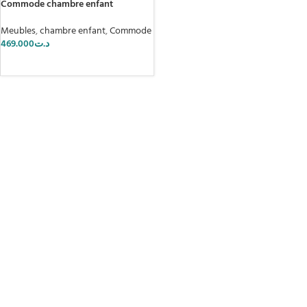
Commode chambre enfant
Meubles
,
chambre enfant
,
Commode
469.000
د.ت
AJOUTER AU PANIER