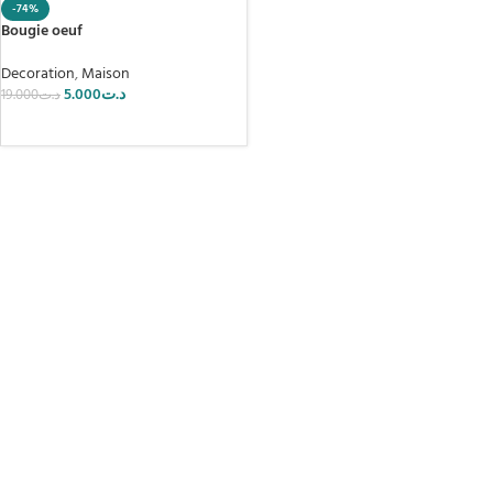
-74%
Bougie oeuf
Decoration
,
Maison
5.000
د.ت
19.000
د.ت
AJOUTER AU PANIER