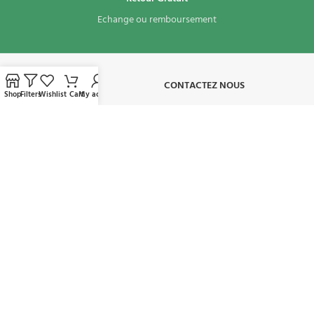
Echange ou remboursement
À PROPOS​
CONTACTEZ NOUS
Shop
Filters
Wishlist
Cart
My account
CONDITIONS D'UTILISATION
MON COMPTE
AVAILABLE ON:
REJOIGNEZ NOTRE NEWSLETTER:
Sera utilisé conformément à notre politique de confidentialité