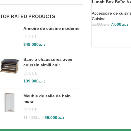
Lunch Box Boîte à 
Accessoire de cuisin
TOP RATED PRODUCTS
Cuisine
7.000
د.ت
11.000
د.ت
Armoire de cuisine moderne
349.000
د.ت
Banc à chaussures avec
coussin simili cuir
139.000
د.ت
Meuble de salle de bain
mural
99.000
د.ت
119.000
د.ت