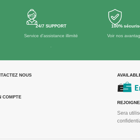
24/7 SUPPORT
100% sécuris
Service d'assistance illimité
Voir nos avanta
.
TACTEZ NOUS
AVAILABL
N COMPTE
REJOIGNE
Sera utili
confidentia