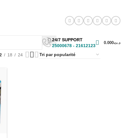
24/7 SUPPORT
0.000
د.ت
25000678 - 21612123
2
18
24