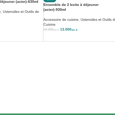
déjeuner (acier)-630ml
Ensemble de 2 boite à déjeuner
(acier)-930ml
e
,
Ustensiles et Outils de
Accessoire de cuisine
,
Ustensiles et Outils 
Cuisine
13.000
د.ت
18.000
د.ت