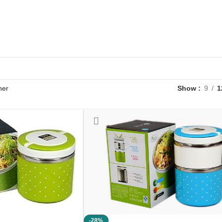
ner
Show
9
1
-28%