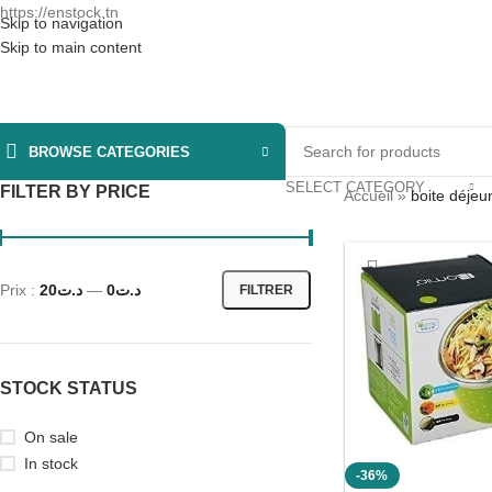
https://enstock.tn
Skip to navigation
Skip to main content
BROWSE CATEGORIES
SELECT CATEGORY
FILTER BY PRICE
Accueil
»
boite déjeu
Prix :
د.ت20
—
د.ت0
FILTRER
STOCK STATUS
On sale
In stock
-36%