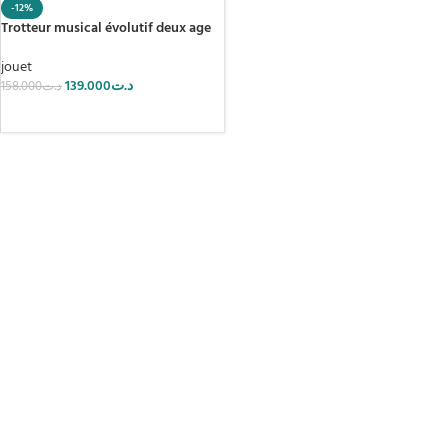
-12%
Trotteur musical évolutif deux age
jouet
139.000
د.ت
158.000
د.ت
AJOUTER AU PANIER