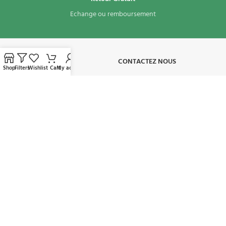
Echange ou remboursement
À PROPOS​
CONTACTEZ NOUS
Shop
Filters
Wishlist
Cart
My account
CONDITIONS D'UTILISATION
MON COMPTE
AVAILABLE ON:
REJOIGNEZ NOTRE NEWSLETTER:
Sera utilisé conformément à notre politique de confidentialité