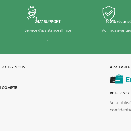
24/7 SUPPORT
100% sécuris
Service d'assistance illimité
Voir nos avantag
.
TACTEZ NOUS
AVAILABLE
 COMPTE
REJOIGNEZ
Sera utili
confidenti