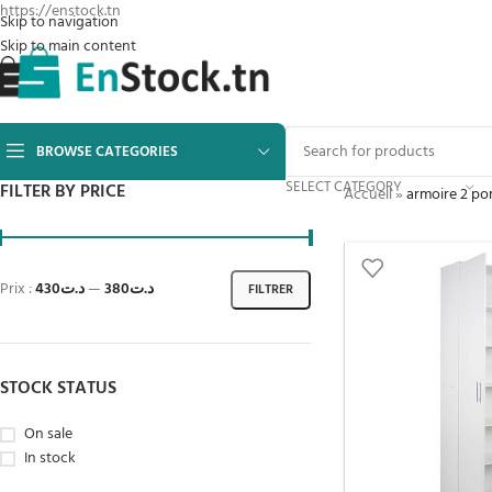
https://enstock.tn
Skip to navigation
Skip to main content
BROWSE CATEGORIES
SELECT CATEGORY
FILTER BY PRICE
Accueil
»
armoire 2 po
Prix :
د.ت430
—
د.ت380
FILTRER
STOCK STATUS
On sale
In stock