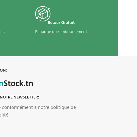
é
Retour Gratuit
es.
Echange ou remboursement
 ON:
 NOTRE NEWSLETTER:
sé conformément à notre politique de
alité