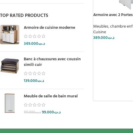
Armoire avec 2 Porte
TOP RATED PRODUCTS
Meubles
,
chambre enf
Armoire de cuisine moderne
Cuisine
389.000
د.ت
349.000
د.ت
Banc à chaussures avec coussin
simili cuir
139.000
د.ت
Meuble de salle de bain mural
99.000
د.ت
119.000
د.ت