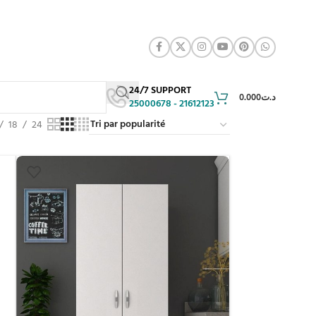
24/7 SUPPORT
0.000
د.ت
25000678 - 21612123
18
24