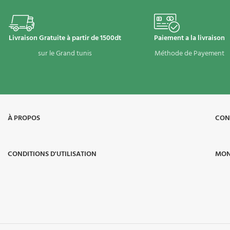
Livraison Gratuite à partir de 1500dt
Paiement a la livraison
sur le Grand tunis
Méthode de Payement
À PROPOS​
CON
CONDITIONS D'UTILISATION
MON